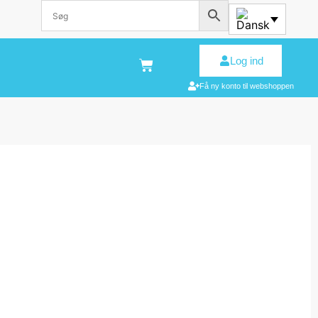
Log ind
Få ny konto til webshoppen