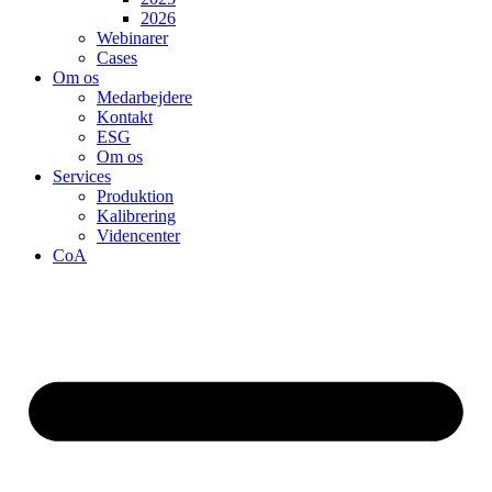
2026
Webinarer
Cases
Om os
Medarbejdere
Kontakt
ESG
Om os
Services
Produktion
Kalibrering
Videncenter
CoA