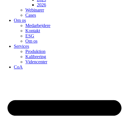
2026
Webinarer
Cases
Om os
Medarbejdere
Kontakt
ESG
Om os
Services
Produktion
Kalibrering
Videncenter
CoA