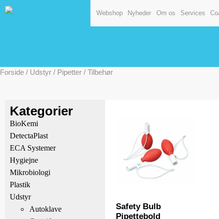
Webshop
Nyheder
Om os
Services
Co
Forside
/
Udstyr
/
Pipetter
/ Tilbehør
Kategorier
BioKemi
DetectaPlast
ECA Systemer
Hygiejne
Mikrobiologi
Plastik
Udstyr
Safety Bulb
Autoklave
Pipettebold