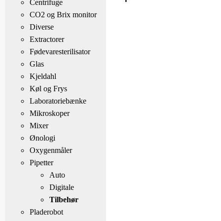
Centrifuge
CO2 og Brix monitor
Diverse
Extractorer
Fødevaresterilisator
Glas
Kjeldahl
Køl og Frys
Laboratoriebænke
Mikroskoper
Mixer
Ønologi
Oxygenmåler
Pipetter
Auto
Digitale
Tilbehør
Pladerobot