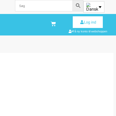
Log ind
Få ny konto til webshoppen