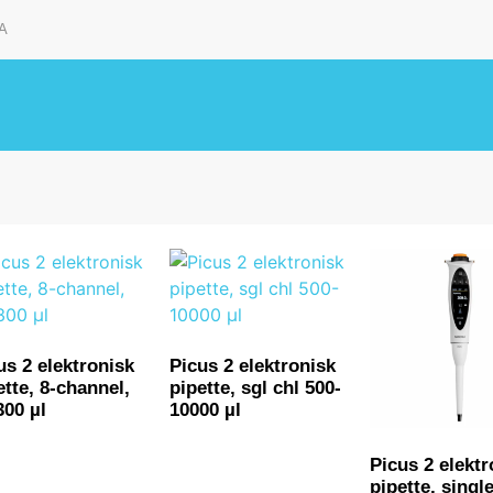
A
us 2 elektronisk
Picus 2 elektronisk
ette, 8-channel,
pipette, sgl chl 500-
300 µl
10000 µl
Picus 2 elektr
pipette, single