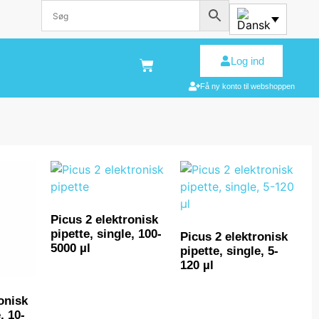
Log ind
Få ny konto til webshoppen
Picus 2 elektronisk
pipette, single, 100-
Picus 2 elektronisk
5000 µl
pipette, single, 5-
120 µl
onisk
, 10-