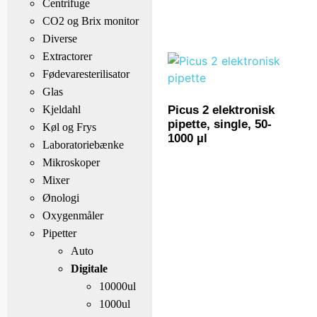
Centrifuge
CO2 og Brix monitor
Diverse
Extractorer
Fødevaresterilisator
Glas
Kjeldahl
Picus 2 elektronisk
pipette, single, 50-
Køl og Frys
1000 µl
Laboratoriebænke
Mikroskoper
Mixer
Ønologi
Oxygenmåler
Pipetter
Auto
Digitale
10000ul
1000ul