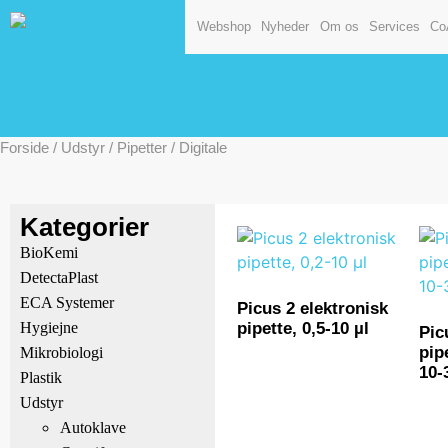
Webshop
Nyheder
Om os
Services
Co
Forside
/
Udstyr
/
Pipetter
/ Digitale
Kategorier
BioKemi
DetectaPlast
ECA Systemer
Picus 2 elektronisk
pipette, 0,5-10 µl
Hygiejne
Pic
pip
Mikrobiologi
10-
Plastik
Udstyr
Autoklave