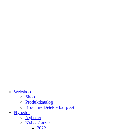
Videre
til
indhold
Webshop
Shop
Produktkatalog
Brochure Detekterbar plast
Nyheder
Nyheder
Nyhedsbreve
2022