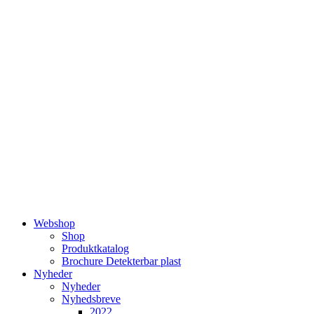
Videre
til
indhold
Webshop
Shop
Produktkatalog
Brochure Detekterbar plast
Nyheder
Nyheder
Nyhedsbreve
2022