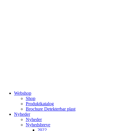
Videre
til
indhold
Webshop
Shop
Produktkatalog
Brochure Detekterbar plast
Nyheder
Nyheder
Nyhedsbreve
2022