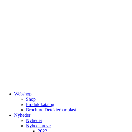
Videre
til
indhold
Webshop
Shop
Produktkatalog
Brochure Detekterbar plast
Nyheder
Nyheder
Nyhedsbreve
2022