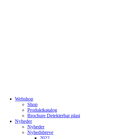
Videre
til
indhold
Webshop
Shop
Produktkatalog
Brochure Detekterbar plast
Nyheder
Nyheder
Nyhedsbreve
2022