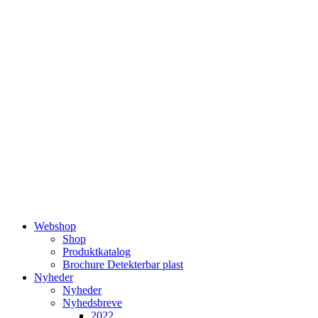
Videre
til
indhold
Webshop
Shop
Produktkatalog
Brochure Detekterbar plast
Nyheder
Nyheder
Nyhedsbreve
2022