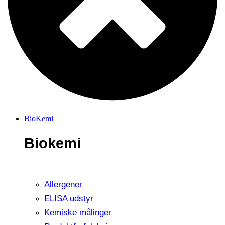
BioKemi
Biokemi
Allergener
ELISA udstyr
Kemiske målinger