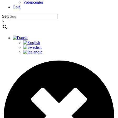
Videncenter
CoA
Søg
×