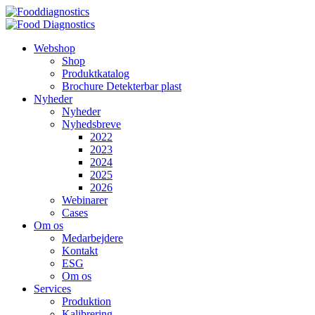
Videre
til
indhold
Webshop
Shop
Produktkatalog
Brochure Detekterbar plast
Nyheder
Nyheder
Nyhedsbreve
2022
2023
2024
2025
2026
Webinarer
Cases
Om os
Medarbejdere
Kontakt
ESG
Om os
Services
Produktion
Kalibrering