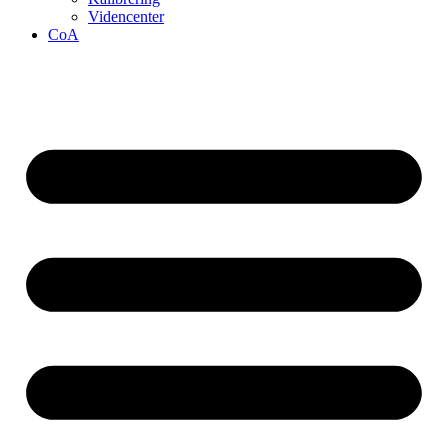
Videncenter
CoA