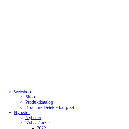
Videre
til
indhold
Webshop
Shop
Produktkatalog
Brochure Detekterbar plast
Nyheder
Nyheder
Nyhedsbreve
2022