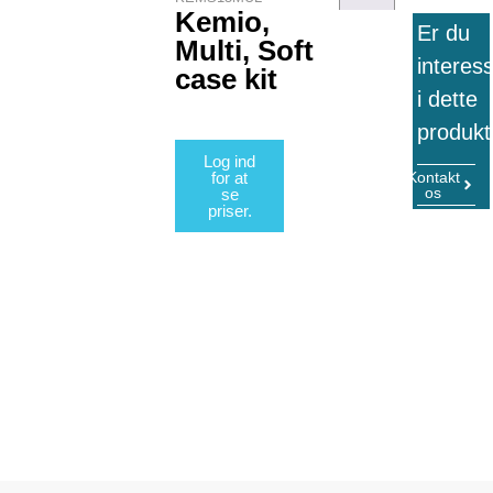
Kemio,
Er du
Multi, Soft
interes
case kit
i dette
produkt
Log ind
for at
Kontakt
os
se
priser.