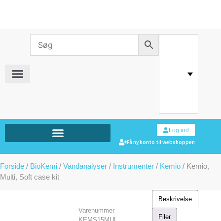
Log ind
Få ny konto til webshoppen
Forside
/
BioKemi
/
Vandanalyser
/
Instrumenter
/
Kemio
/ Kemio,
Multi, Soft case kit
Beskrivelse
Varenummer
Filer
KEMS15MUL