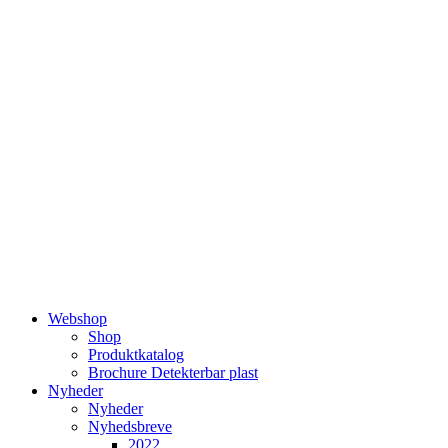
Videre
til
indhold
Webshop
Shop
Produktkatalog
Brochure Detekterbar plast
Nyheder
Nyheder
Nyhedsbreve
2022