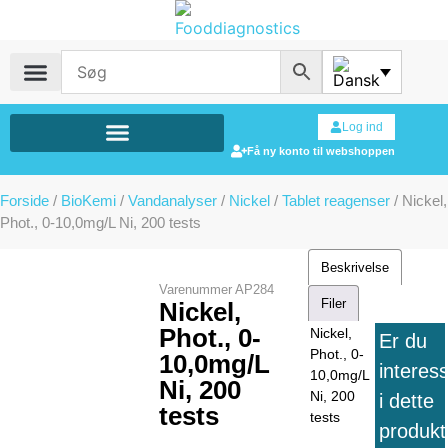
Log ind
Få ny konto til webshoppen
Forside
/
BioKemi
/
Vandanalyser
/
Nickel
/
Tablet reagenser
/ Nickel,
Phot., 0-10,0mg/L Ni, 200 tests
Beskrivelse
Varenummer
AP284
Filer
Nickel,
Phot., 0-
Nickel,
Er du
Phot., 0-
10,0mg/L
interes
10,0mg/L
Ni, 200
Ni, 200
i dette
tests
tests
produkt